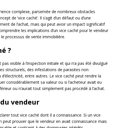
érience complexe, parsemée de nombreux obstacles
ncept de ‘vice caché’. Il s’agit d’un défaut ou d’une
ent de l’achat, mais qui peut avoir un impact significatif
é. Comprendre les implications d’un vice caché pour le vendeur
 le processus de vente immobilière.
hé ?
pas visible à l’inspection initiale et qui n’a pas été divulgué
es structurels, des infestations de parasites non
électricité, entre autres. Le vice caché peut rendre la
er considérablement sa valeur ou si l’acheteur avait eu
nférieur ou n’aurait tout simplement pas procédé à l’achat.
n du vendeur
larer tout vice caché dont il a connaissance. Si un vice
on peut prouver que le vendeur en avait connaissance mais
sponsable et contraint à des dommages-intérêts.