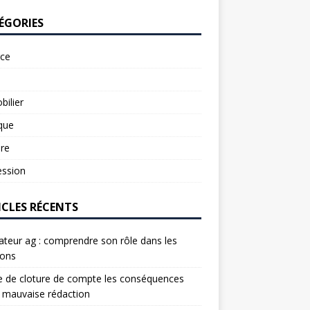
ÉGORIES
rce
ilier
ique
re
ession
ICLES RÉCENTS
ateur ag : comprendre son rôle dans les
ions
e de cloture de compte les conséquences
 mauvaise rédaction