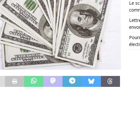
Le sc
comm
Lettr
envoi
Pourq
élect