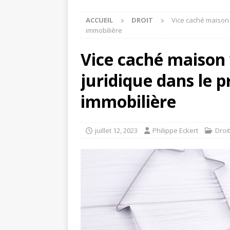
ACCUEIL
DROIT
Vice caché maison 
immobilière
Vice caché maison 
juridique dans le 
immobilière
juillet 12, 2023
Philippe Eckert
Droit