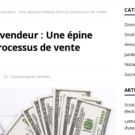
CAT
vendeur : Une épine juridique dans le processus de vente
Divo
vendeur : Une épine
Droit
processus de vente
Immob
Jurid
Notai
Succ
Commentaires fermés
ART
Scrut
élect
Lettr
d’une