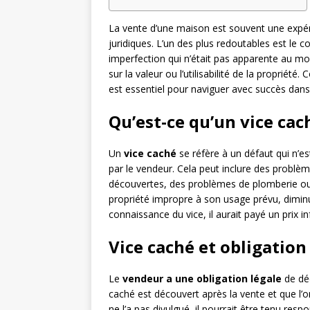
La vente d’une maison est souvent une exp
juridiques. L’un des plus redoutables est le co
imperfection qui n’était pas apparente au mom
sur la valeur ou l’utilisabilité de la propriét
est essentiel pour naviguer avec succès dans
Qu’est-ce qu’un vice cac
Un
vice caché
se réfère à un défaut qui n’est 
par le vendeur. Cela peut inclure des problèm
découvertes, des problèmes de plomberie ou d’
propriété impropre à son usage prévu, diminu
connaissance du vice, il aurait payé un prix i
Vice caché et obligatio
Le
vendeur a une obligation légale
de déc
caché est découvert après la vente et que l’
ne l’a pas divulgué, il pourrait être tenu re