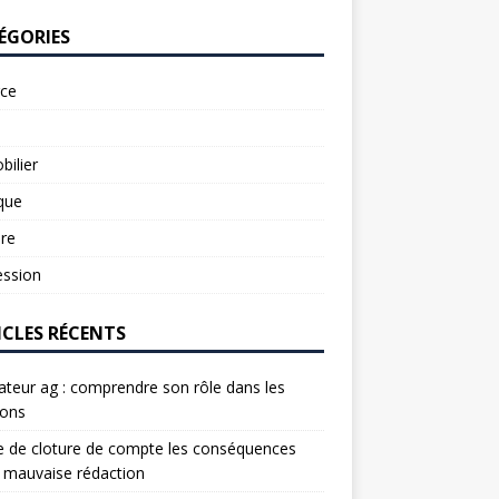
ÉGORIES
rce
ilier
ique
re
ession
ICLES RÉCENTS
ateur ag : comprendre son rôle dans les
ions
e de cloture de compte les conséquences
 mauvaise rédaction