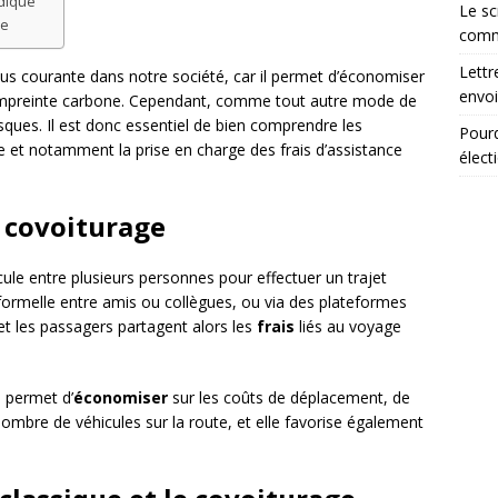
idique
Le sc
ce
comm
Lettr
lus courante dans notre société, car il permet d’économiser
envoi
l’empreinte carbone. Cependant, comme tout autre mode de
isques. Il est donc essentiel de bien comprendre les
Pourq
e et notamment la prise en charge des frais d’assistance
élect
u covoiturage
ule entre plusieurs personnes pour effectuer un trajet
formelle entre amis ou collègues, ou via des plateformes
et les passagers partagent alors les
frais
liés au voyage
e permet d’
économiser
sur les coûts de déplacement, de
nombre de véhicules sur la route, et elle favorise également