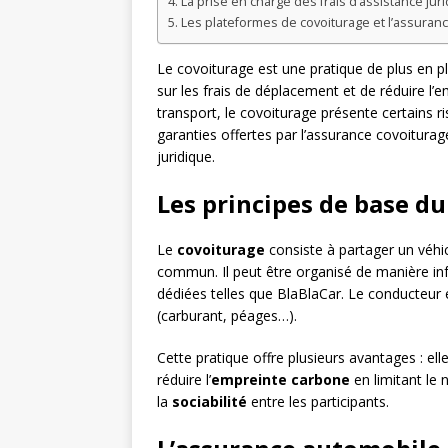
La prise en charge des frais d’assistance jur
Les plateformes de covoiturage et l’assuran
Le covoiturage est une pratique de plus en p
sur les frais de déplacement et de réduire 
transport, le covoiturage présente certains r
garanties offertes par l’assurance covoiturag
juridique.
Les principes de base d
Le
covoiturage
consiste à partager un véhic
commun. Il peut être organisé de manière in
dédiées telles que BlaBlaCar. Le conducteur 
(carburant, péages…).
Cette pratique offre plusieurs avantages : ell
réduire l’
empreinte carbone
en limitant le 
la
sociabilité
entre les participants.