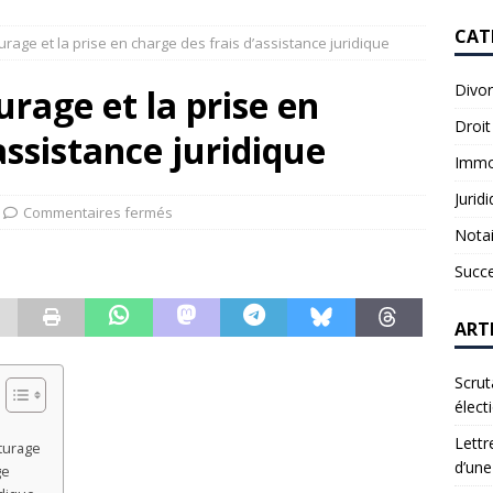
CAT
rage et la prise en charge des frais d’assistance juridique
Divo
rage et la prise en
Droit
assistance juridique
Immob
Jurid
Commentaires fermés
Notai
Succ
ART
Scrut
élect
Lettr
iturage
d’une
ge