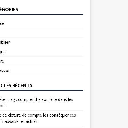
ÉGORIES
rce
ilier
ique
re
ession
ICLES RÉCENTS
ateur ag : comprendre son rôle dans les
ions
e de cloture de compte les conséquences
 mauvaise rédaction