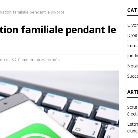
CAT
diation familiale pendant le divorce
Divo
tion familiale pendant le
Droit
Immob
Jurid
vorce
Commentaires fermés
Notai
Succ
ART
Scrut
élect
Lettr
d’une